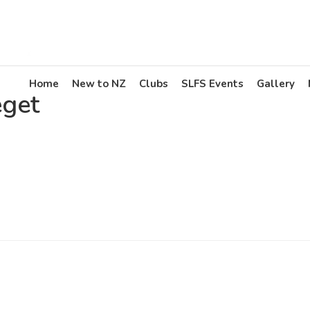
Home
New to NZ
Clubs
SLFS Events
Gallery
eget