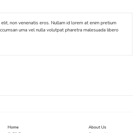
os elit, non venenatis eros. Nullam id lorem at enim pretium
t accumsan urna vel nulla volutpat pharetra malesuada libero
Home
About Us